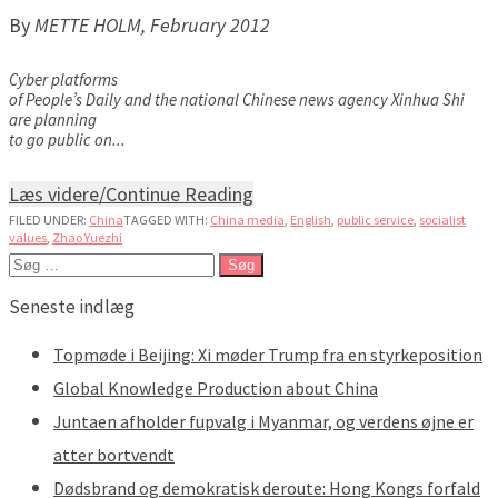
By
METTE HOLM, February 2012
Cyber platforms
of People’s Daily and the national Chinese news agency Xinhua Shi
are planning
to go public on...
Læs videre/Continue Reading
FILED UNDER:
China
TAGGED WITH:
China media
,
English
,
public service
,
socialist
values
,
Zhao Yuezhi
Søg
efter:
Seneste indlæg
Topmøde i Beijing: Xi møder Trump fra en styrkeposition
Global Knowledge Production about China
Juntaen afholder fupvalg i Myanmar, og verdens øjne er
atter bortvendt
Dødsbrand og demokratisk deroute: Hong Kongs forfald