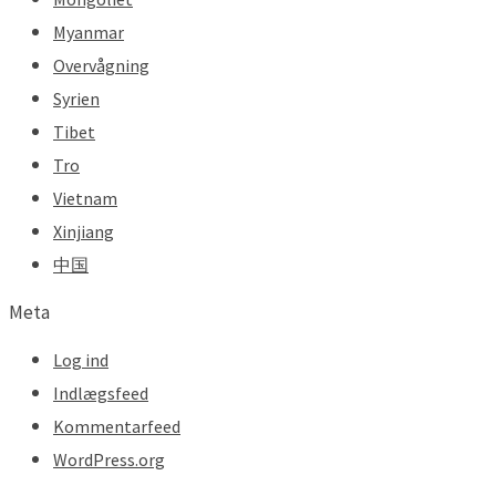
Myanmar
Overvågning
Syrien
Tibet
Tro
Vietnam
Xinjiang
中国
Meta
Log ind
Indlægsfeed
Kommentarfeed
WordPress.org