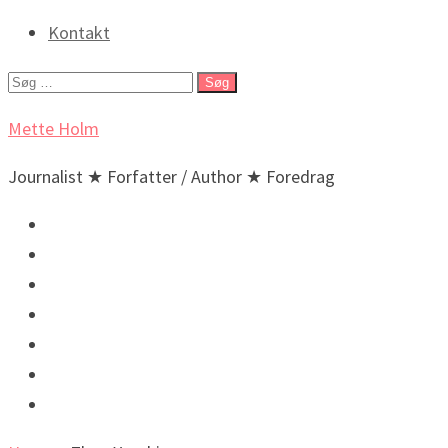
Kontakt
Søg
efter:
Mette Holm
Journalist ★ Forfatter / Author ★ Foredrag
Debat & Nyheder
Lyd & billeder
Foredrag og arrangementer
Bøger / Books
BIO
🇬🇧 English
🇬🇧 Incidental New Yorker