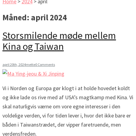
Home
>
2024
>
april
Måned:
april 2024
Storsmilende møde mellem
Kina og Taiwan
april 20th, 2024
mette
0 Comments
Vi i Norden og Europa gør klogt i at holde hovedet koldt
og ikke lade os rive med af USA’s magtkamp med Kina. Vi
skal naturligvis værne om vore egne interesser i den
voldelige verden, vi for tiden lever i, hvor det ikke bare er
båden i Taiwanstrædet, der vipper faretruende, men
verdensfreden.