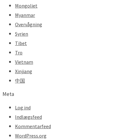
Mongoliet
Myanmar
Overvågning
Syrien
Tibet
Tro
Vietnam
Xinjiang
中国
Meta
Log ind
Indlægsfeed
Kommentarfeed
WordPress.org