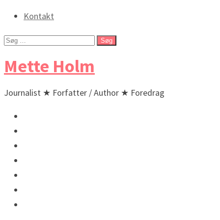
Kontakt
Søg
efter:
Mette Holm
Journalist ★ Forfatter / Author ★ Foredrag
Debat & Nyheder
Lyd & billeder
Foredrag og arrangementer
Bøger / Books
BIO
🇬🇧 English
🇬🇧 Incidental New Yorker