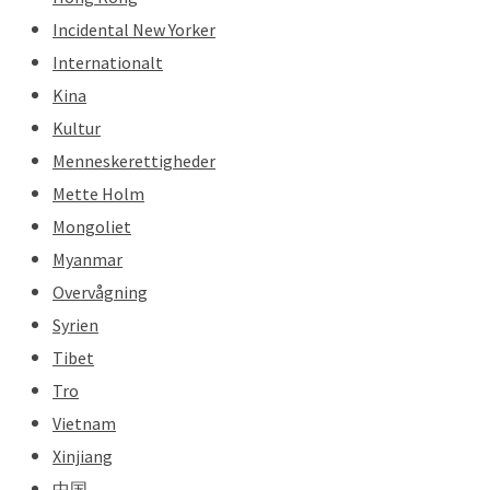
Incidental New Yorker
Internationalt
Kina
Kultur
Menneskerettigheder
Mette Holm
Mongoliet
Myanmar
Overvågning
Syrien
Tibet
Tro
Vietnam
Xinjiang
中国