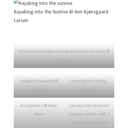
Kayaking into the Sunrise © Ann Kjærsgaard
Larsen
Spring means beautiful mornings kayaking on the Sound ©
Private
Mongolian Grasslands ©
Reporting from Beijing,
Mette Holm
May 1989
At Columbia U © Viktor
Last day in the UN General
Nilsson
Assembly Hall after a fab 15
months © Christian Friis