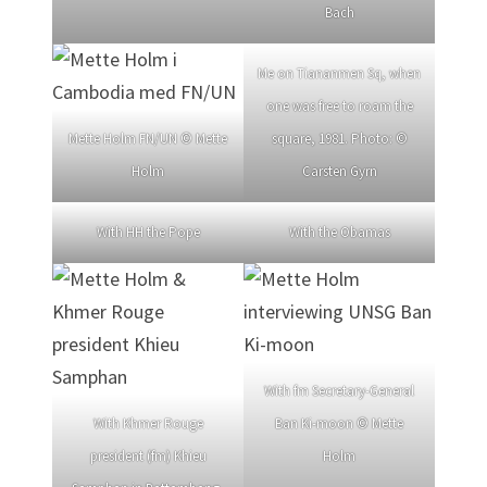
Bach
Me on Tiananmen Sq, when
one was free to roam the
Mette Holm FN/UN © Mette
square, 1981. Photo: ©
Holm
Carsten Gyrn
With HH the Pope
With the Obamas
With fm Secretary-General
With Khmer Rouge
Ban Ki-moon © Mette
president (fm) Khieu
Holm