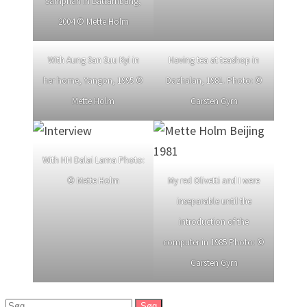
Samphan in Battambang,
2004 © Mette Holm
With Aung San Suu Kyi in
Having tea at teashop in
her home, Yangon, 1995 ©
Dazhalan, 1981. Photo: ©
Mette Holm
Carsten Gyrn
With HH Dalai Lama Photo:
© Mette Holm
My red Olivetti and I were
inseparable until the
introduction of the
computer in 1985 Photo: ©
Carsten Gyrn
Søg