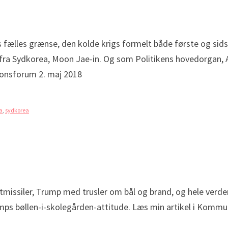
 fælles grænse, den kolde krigs formelt både første og si
fra Sydkorea, Moon Jae-in. Og som Politikens hovedorgan, 
ionsforum 2. maj 2018
a
,
sydkorea
tmissiler, Trump med trusler om bål og brand, og hele verde
s bøllen-i-skolegården-attitude. Læs min artikel i Kommu