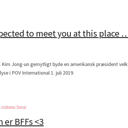
xpected to meet you at this place 
as Kim Jong-un gemytligt byde en amerikansk præsident ve
se i POV International 1. juli 2019.
,
sydkorea
,
Trump
 er BFFs <3