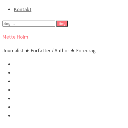
Kontakt
Søg
efter:
Mette Holm
Journalist ★ Forfatter / Author ★ Foredrag
Debat & Nyheder
Lyd & billeder
Foredrag og arrangementer
Bøger / Books
BIO
🇬🇧 English
🇬🇧 Incidental New Yorker