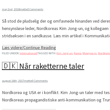
maj 2nd, 2018
mette
0 Comments
Så stod de pludselig der og omfavnede hinanden ved deres
hensynsløse leder, Nordkoreas Kim Jong-un, og kollegaen 
stridsøksen i en sandkasse. Læs min artikel i Kommunikat
Læs videre/Continue Reading
FILED UNDER:
Internationalt
TAGGED WITH:
Kim Jong-un
,
Korea
,
Moonjae-in
,
Nordkore
🇩🇰 Når raketterne taler
august 16th, 2017
mette
0 Comments
Nordkorea og USA er i konflikt: Kim Jong-un taler med tes
Nordkoreas propagandistiske anti-kommunikation og Trump