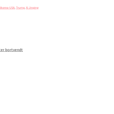
dkorea-USA
,
Trump
,
Xi Jinping
ter bortvendt