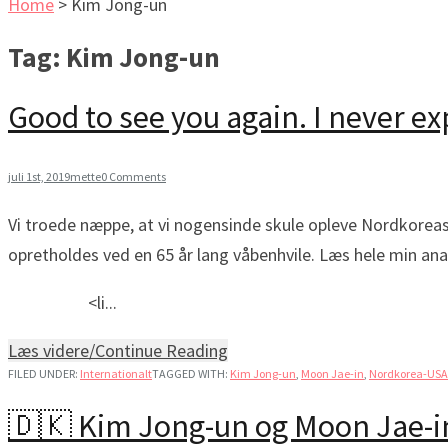
Home
>
Kim Jong-un
Tag:
Kim Jong-un
Good to see you again. I never e
juli 1st, 2019
mette
0 Comments
Vi troede næppe, at vi nogensinde skule opleve Nordkore
opretholdes ved en 65 år lang våbenhvile. Læs hele min analy
<li...
Læs videre/Continue Reading
FILED UNDER:
Internationalt
TAGGED WITH:
Kim Jong-un
,
Moon Jae-in
,
Nordkorea-USA
🇩🇰 Kim Jong-un og Moon Jae-in