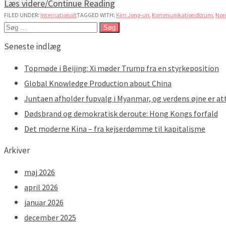
Læs videre/Continue Reading
FILED UNDER:
Internationalt
TAGGED WITH:
Kim Jong-un
,
Kommunikationsforum
,
Nor
Søg
efter:
Seneste indlæg
Topmøde i Beijing: Xi møder Trump fra en styrkeposition
Global Knowledge Production about China
Juntaen afholder fupvalg i Myanmar, og verdens øjne er at
Dødsbrand og demokratisk deroute: Hong Kongs forfald
Det moderne Kina – fra kejserdømme til kapitalisme
Arkiver
maj 2026
april 2026
januar 2026
december 2025