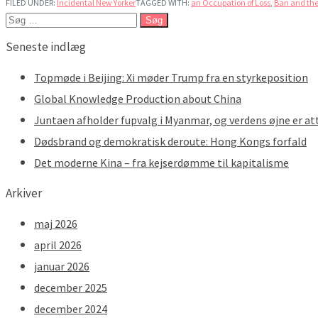
FILED UNDER:
Incidental New Yorker
TAGGED WITH:
an Occupation of Loss
,
Ban and the
Søg
efter:
Seneste indlæg
Topmøde i Beijing: Xi møder Trump fra en styrkeposition
Global Knowledge Production about China
Juntaen afholder fupvalg i Myanmar, og verdens øjne er at
Dødsbrand og demokratisk deroute: Hong Kongs forfald
Det moderne Kina – fra kejserdømme til kapitalisme
Arkiver
maj 2026
april 2026
januar 2026
december 2025
december 2024