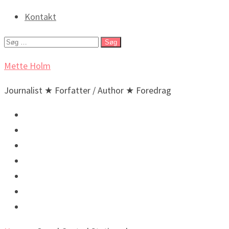
Kontakt
Søg
efter:
Mette Holm
Journalist ★ Forfatter / Author ★ Foredrag
Debat & Nyheder
Lyd & billeder
Foredrag og arrangementer
Bøger / Books
BIO
🇬🇧 English
🇬🇧 Incidental New Yorker