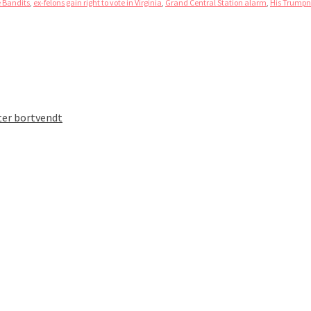
 Bandits
,
ex-felons gain right to vote in Virginia
,
Grand Central Station alarm
,
His Trumpn
ter bortvendt